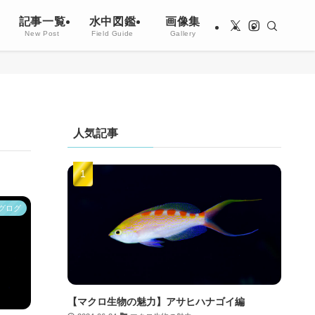
記事一覧
水中図鑑
画像集
New Post
Field Guide
Gallery
人気記事
グログ
【マクロ生物の魅力】アサヒハナゴイ編